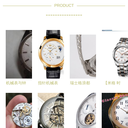
PRODUCT
----------------
机械表与钟
指针机械表
瑞士格浪都
【米格 时
表收藏杂项
精密机械的
机械表深度
尚新款运动
时间中的匠
美学与工艺
评测 原装
瑞士手表
人艺术
日本8205
男士全自动
机芯与蓝宝
机械表 男
石镜面的硬
表日历防水