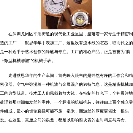
在深圳龙岗区平湖街道的现代化工业区里，坐落着一家专注于精密制
造的工厂——默思华年手表加工厂。这里没有流水线的喧嚣，取而代之的
是一种近乎于艺术创作的静谧与专注。工厂的核心产品，正是被誉为“腕
上微型机械雕塑”的机械手表。
走进默思华年的生产车间，首先映入眼帘的是井然有序的工作台和精
密仪器。空气中弥漫着一种机油与金属混合的独特气息，这是精密机械加
工的典型味道。技术工人们佩戴着放大镜，在特制的灯光下，全神贯注地
处理着那些细如发丝的零件。一个标准的机械机芯，往往由上百个独立零
件组成，最小的齿轮直径可能不足一毫米，而游丝的厚度更堪比一根头
发。在这里，毫厘之间的误差，都足以影响整块表的走时精度与寿命。