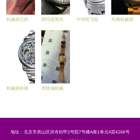
核组合
镶钻】价格
_厂家 - 中
机械表芯的
阿玛尼黑武
中华陀飞轮
经典机械表
国供应商
魅力 时间
士机械表
系列穿越
的时代回响
的精密艺术
未来感与机
DNIII 精钢
从上海牌到
械之美的一
男款机械表
宝石花的原
次猛烈碰撞
中的匠心之
单归来
作
机械表价格
西铁城机械
查询与性能
表 亭湖钟
分析 | 51比
表匠的传承
购返利网
与坚守
320-340元
地址：北京市房山区洪寺街甲2号院7号楼A座1单元4层4166号
商品比价指