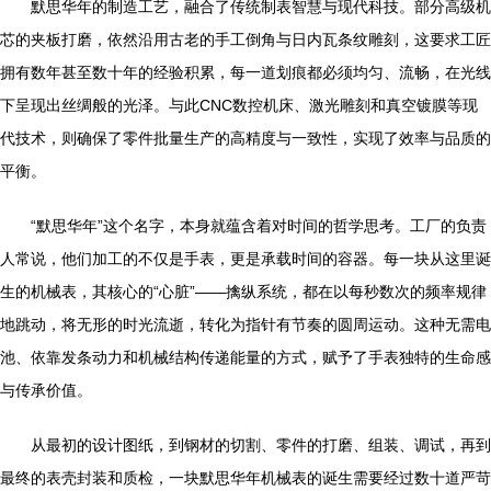
默思华年的制造工艺，融合了传统制表智慧与现代科技。部分高级机
芯的夹板打磨，依然沿用古老的手工倒角与日内瓦条纹雕刻，这要求工匠
拥有数年甚至数十年的经验积累，每一道划痕都必须均匀、流畅，在光线
下呈现出丝绸般的光泽。与此CNC数控机床、激光雕刻和真空镀膜等现
代技术，则确保了零件批量生产的高精度与一致性，实现了效率与品质的
平衡。
“默思华年”这个名字，本身就蕴含着对时间的哲学思考。工厂的负责
人常说，他们加工的不仅是手表，更是承载时间的容器。每一块从这里诞
生的机械表，其核心的“心脏”——擒纵系统，都在以每秒数次的频率规律
地跳动，将无形的时光流逝，转化为指针有节奏的圆周运动。这种无需电
池、依靠发条动力和机械结构传递能量的方式，赋予了手表独特的生命感
与传承价值。
从最初的设计图纸，到钢材的切割、零件的打磨、组装、调试，再到
最终的表壳封装和质检，一块默思华年机械表的诞生需要经过数十道严苛