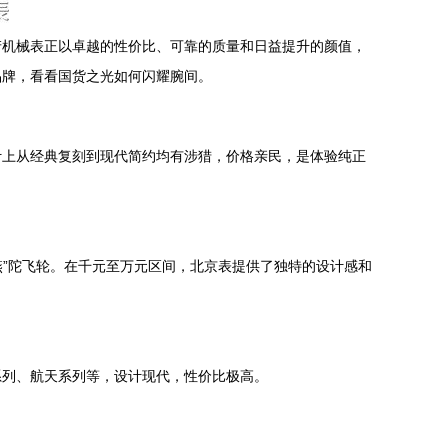
产机械表正以卓越的性价比、可靠的质量和日益提升的颜值，
品牌，看看国货之光如何闪耀腕间。
计上从经典复刻到现代简约均有涉猎，价格亲民，是体验纯正
燕”陀飞轮。在千元至万元区间，北京表提供了独特的设计感和
系列、航天系列等，设计现代，性价比极高。