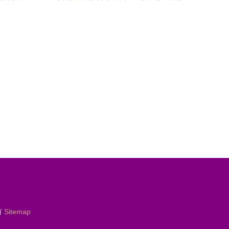
的原单归来
有
Sitemap